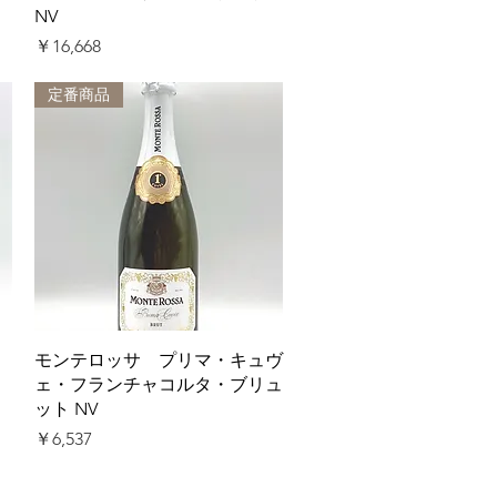
NV
価格
￥16,668
定番商品
クイックビュー
モンテロッサ プリマ・キュヴ
ェ・フランチャコルタ・ブリュ
ット NV
価格
￥6,537