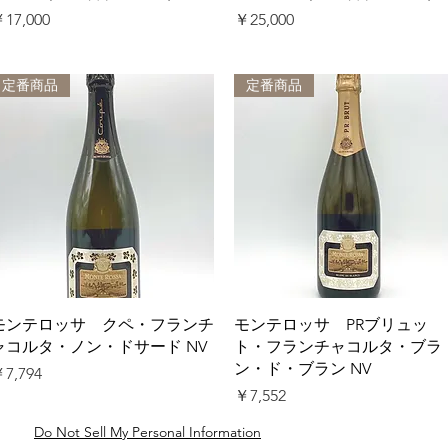
価格
価格
17,000
￥25,000
定番商品
定番商品
クイックビュー
クイックビュー
モンテロッサ クペ・フランチ
モンテロッサ PRブリュッ
ャコルタ・ノン・ドサード NV
ト・フランチャコルタ・ブラ
ン・ド・ブラン NV
価格
7,794
価格
￥7,552
Do Not Sell My Personal Information