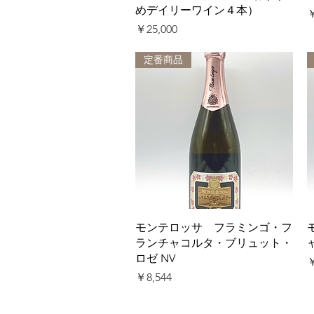
めデイリーワイン４本）
￥
価格
￥25,000
定番商品
クイックビュー
モンテロッサ フラミンゴ・フ
ランチャコルタ・ブリュット・
ロゼ NV
￥
価格
￥8,544