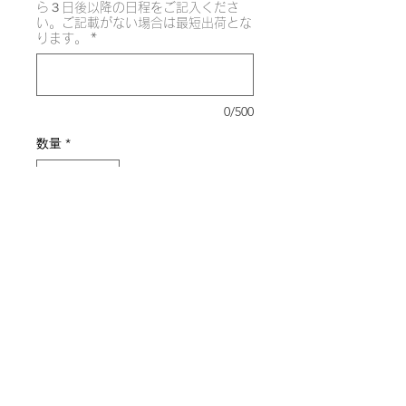
ら３日後以降の日程をご記入くださ
い。ご記載がない場合は最短出荷とな
ります。
*
0/500
数量
*
カートに追加する
【送料について】
配送はヤマト運輸にてお送り致しま
す。
Do Not Sell My Personal Information
送料は、通常便1,166円（税込）とな